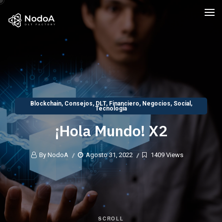
Blockchain
,
Consejos
,
DLT
,
Financiero
,
Negocios
,
Social
,
Tecnología
¡Hola Mundo! X2
By NodoA
Agosto 31, 2022
1409 Views
SCROLL